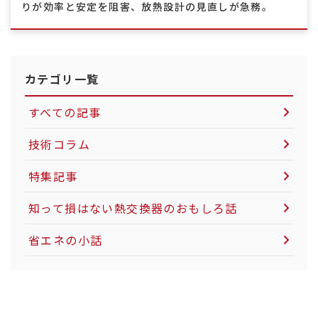
りが効率と安定を阻害、放熱設計の見直しが急務。
カテゴリ一覧
すべての記事
技術コラム
空気圧制御機器について
特集記事
LNG市場について
知って損はない熱交換器のおもしろ話
社会インフラについて
省エネの小話
電力インフラについて
粉体製造・搬送について
カーボンニュートラルについて