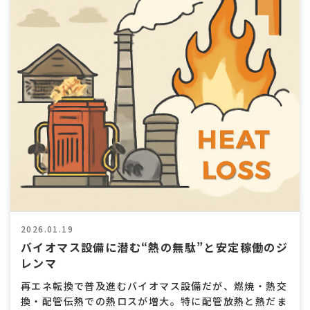
熱
交
換
効
率
向
上
2026.01.19
バイオマス設備に潜む“熱の無駄”と安定稼働のジ
レンマ
再エネ転換で普及進むバイオマス設備だが、燃焼・熱交
換・配管伝熱での熱ロスが増大。特に配管放熱と熱だま