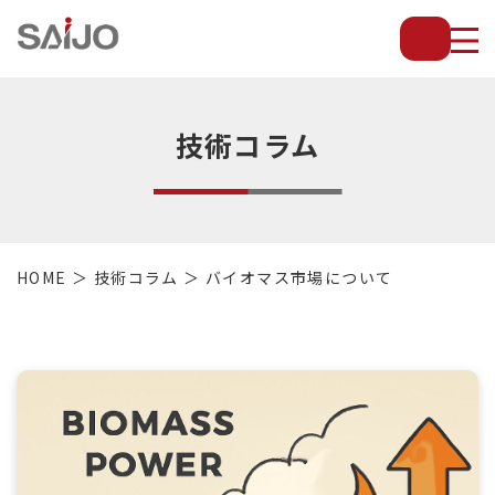
薄
板
放
熱
フ
技術コラム
ィ
ン
で
配
管・
HOME
技術コラム
バイオマス市場について
放
熱
管・
金
型・
設
備
等
の