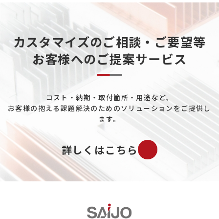
天然ガスについて
カスタマイズのご相談・ご要望等
重工業分野について
お客様へのご提案サービス
データセンターについて
熱電発電について
コスト・納期・取付箇所・用途など、
ペルチェ素子について
お客様の抱える課題解決のためのソリューションをご提供し
工場ユーティリティ配管について
ます。
既設プラントの配管冷却について
詳しくはこちら
バイオマス市場について
ガスについて
エロフィンの置き換えについて