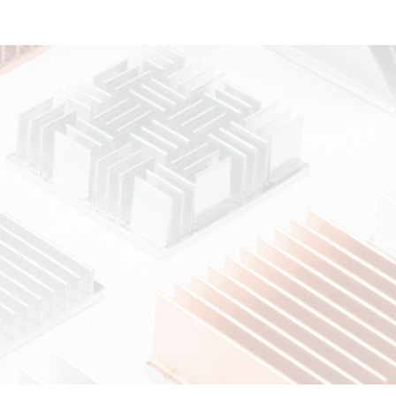
重工業分野について
データセンターについて
熱電発電について
ペルチェ素子について
工場ユーティリティ配管に
ついて
既設プラントの配管冷却
について
。
バイオマス市場について
ガスについて
エロフィンの置き換えに
ついて
保全（メンテナンス）市