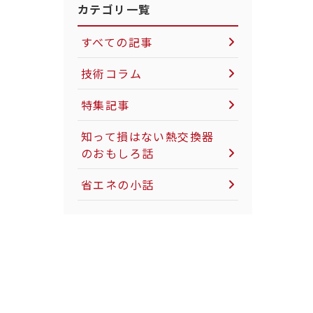
カテゴリ一覧
すべての記事
技術コラム
空気圧制御機器について
特集記事
LNG市場について
知って損はない熱交換器
のおもしろ話
社会インフラについて
省エネの小話
電力インフラについて
粉体製造・搬送について
カーボンニュートラルに
ついて
天然ガスについて