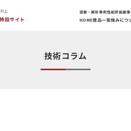
率向上
提案・解析事例
性能評価
画像
特設サイト
HOME
商品一覧
強みにつ
技術コラム