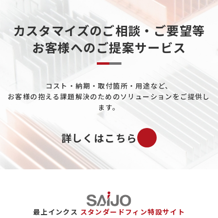
天然ガスについて
カスタマイズのご相談・ご要望等
重工業分野について
お客様へのご提案サービス
データセンターについて
熱電発電について
コスト・納期・取付箇所・用途など、
ペルチェ素子について
お客様の抱える課題解決のためのソリューションをご提供し
工場ユーティリティ配管について
ます。
既設プラントの配管冷却について
詳しくはこちら
バイオマス市場について
ガスについて
エロフィンの置き換えについて
保全（メンテナンス）市場について
最上インクス
スタンダードフィン特設サイト