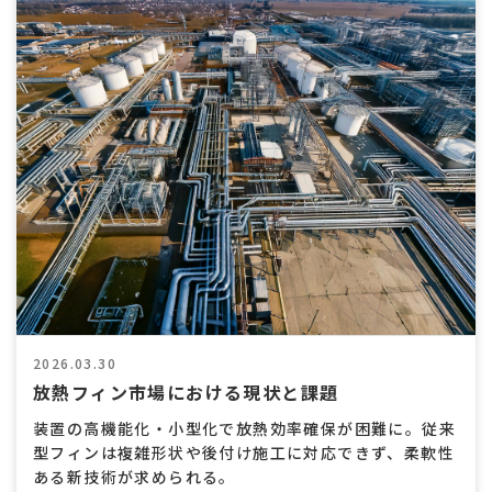
熱
交
換
効
率
向
上
2026.03.30
放熱フィン市場における現状と課題
装置の高機能化・小型化で放熱効率確保が困難に。従来
型フィンは複雑形状や後付け施工に対応できず、柔軟性
ある新技術が求められる。