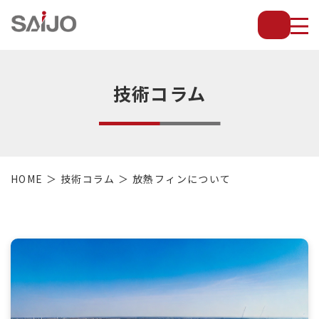
薄
板
放
熱
フ
技術コラム
ィ
ン
で
配
管・
HOME
技術コラム
放熱フィンについて
放
熱
管・
金
型・
設
備
等
の