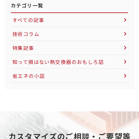
カテゴリ一覧
すべての記事
技術コラム
空気圧制御機器について
特集記事
LNG市場について
知って損はない熱交換器のおもしろ話
社会インフラについて
省エネの小話
電力インフラについて
粉体製造・搬送について
カーボンニュートラルについて
天然ガスについて
カスタマイズのご相談・ご要望等
重工業分野について