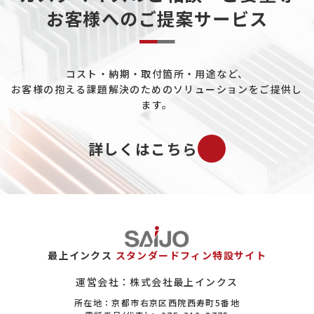
お客様へのご提案サービス
データセンターについて
熱電発電について
コスト・納期・取付箇所・用途など、
ペルチェ素子について
お客様の抱える課題解決のためのソリューションをご提供し
工場ユーティリティ配管について
ます。
既設プラントの配管冷却について
詳しくはこちら
バイオマス市場について
ガスについて
エロフィンの置き換えについて
保全（メンテナンス）市場について
最上インクス
スタンダードフィン特設サイト
ヒートシンクについて
運営会社：株式会社最上インクス
所在地：京都市右京区西院西寿町5番地
設備系商社について