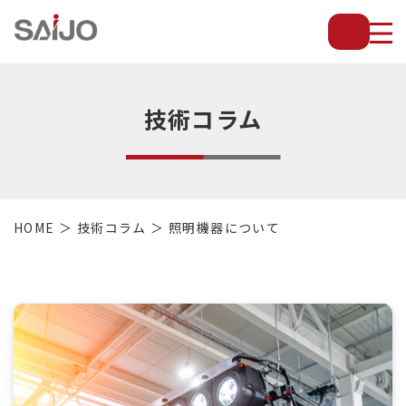
薄
板
放
熱
フ
技術コラム
ィ
ン
で
配
管・
HOME
技術コラム
照明機器について
放
熱
管・
金
型・
設
備
等
の