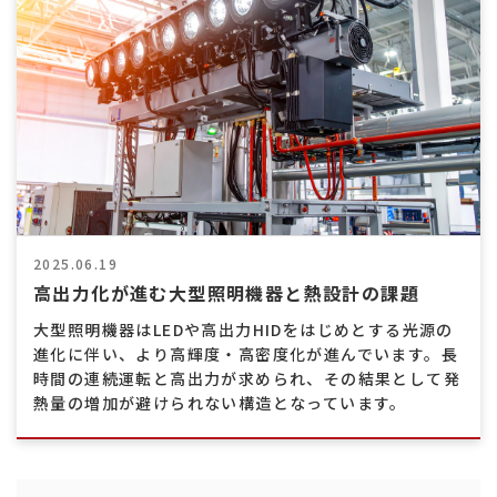
熱
交
換
効
率
向
上
2025.06.19
高出力化が進む大型照明機器と熱設計の課題
大型照明機器はLEDや高出力HIDをはじめとする光源の
進化に伴い、より高輝度・高密度化が進んでいます。長
時間の連続運転と高出力が求められ、その結果として発
熱量の増加が避けられない構造となっています。