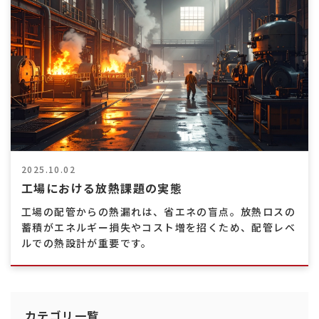
熱
交
換
効
率
向
上
2025.10.02
工場における放熱課題の実態
工場の配管からの熱漏れは、省エネの盲点。放熱ロスの
蓄積がエネルギー損失やコスト増を招くため、配管レベ
ルでの熱設計が重要です。
カテゴリ一覧