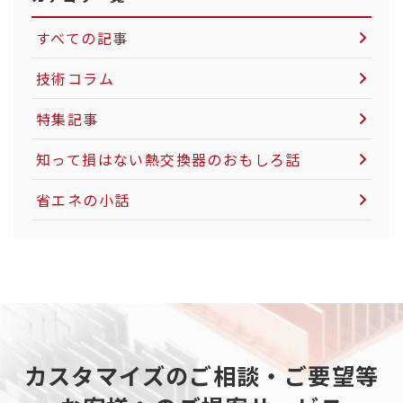
すべての記事
技術コラム
空気圧制御機器について
特集記事
LNG市場について
知って損はない熱交換器のおもしろ話
社会インフラについて
省エネの小話
電力インフラについて
粉体製造・搬送について
カーボンニュートラルについて
天然ガスについて
カスタマイズのご相談・ご要望等
重工業分野について