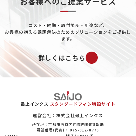
お客様へのご提案サービス
データセンターについて
熱電発電について
コスト・納期・取付箇所・用途など、
ペルチェ素子について
お客様の抱える課題解決のためのソリューションをご提供し
工場ユーティリティ配管について
ます。
既設プラントの配管冷却について
詳しくはこちら
バイオマス市場について
ガスについて
エロフィンの置き換えについて
保全（メンテナンス）市場について
最上インクス
スタンダードフィン特設サイト
ヒートシンクについて
運営会社：株式会社最上インクス
所在地：京都市右京区西院西寿町5番地
設備系商社について
電話番号(代表)：
075-312-8775
HOME
強みについて