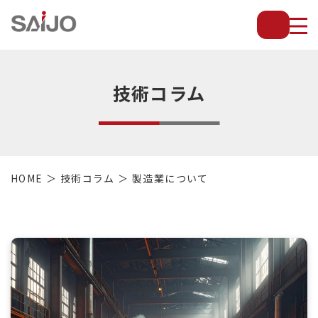
薄
板
放
熱
フ
技術コラム
ィ
ン
で
配
管・
HOME
技術コラム
製造業について
放
熱
管・
金
型・
設
備
等
の