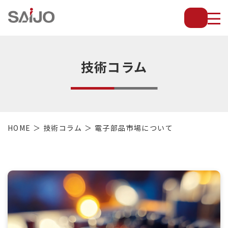
薄
板
放
熱
フ
技術コラム
ィ
ン
で
配
管・
HOME
技術コラム
電子部品市場について
放
熱
管・
金
型・
設
備
等
の