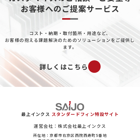
お客様へのご提案サービス
データセンターについて
熱電発電について
コスト・納期・取付箇所・用途など、
ペルチェ素子について
お客様の抱える課題解決のためのソリューションをご提供し
工場ユーティリティ配管について
ます。
既設プラントの配管冷却について
詳しくはこちら
バイオマス市場について
ガスについて
エロフィンの置き換えについて
保全（メンテナンス）市場について
最上インクス
スタンダードフィン特設サイト
ヒートシンクについて
運営会社：株式会社最上インクス
所在地：京都市右京区西院西寿町5番地
設備系商社について