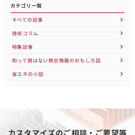
カテゴリ一覧
すべての記事
技術コラム
空気圧制御機器について
特集記事
LNG市場について
知って損はない熱交換器のおもしろ話
社会インフラについて
省エネの小話
電力インフラについて
粉体製造・搬送について
カーボンニュートラルについて
天然ガスについて
カスタマイズのご相談・ご要望等
重工業分野について