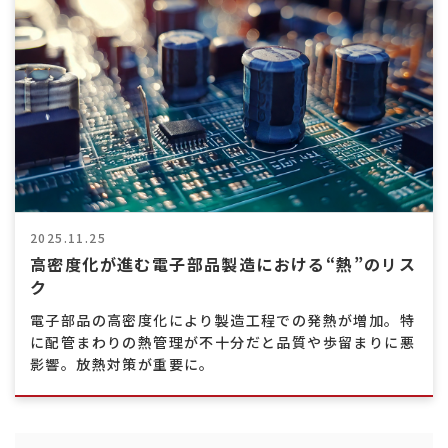
熱
交
換
効
率
向
上
2025.11.25
高密度化が進む電子部品製造における“熱”のリス
ク
電子部品の高密度化により製造工程での発熱が増加。特
に配管まわりの熱管理が不十分だと品質や歩留まりに悪
影響。放熱対策が重要に。