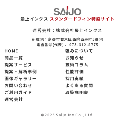
エロフィンの置き換えについて
保全（メンテナンス）市場について
最上インクス
スタンダードフィン特設サイト
ヒートシンクについて
運営会社：株式会社最上インクス
所在地：京都市右京区西院西寿町5番地
設備系商社について
電話番号(代表)：
075-312-8775
HOME
強みについて
大学・公的研究機関の実験設備について
商品一覧
お知らせ
提案サービス
技術コラム
省エネ関連市場について
提案・解析事例
性能評価
製菓市場について
画像ギャラリー
採用実績
お問い合わせ
よくある質問
製粉市場について
ご利用ガイド
取扱説明書
運営会社
調味料市場について
冷凍食品市場について
©2025 Saijo Inx Co., Ltd.
電子部品市場について