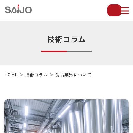
薄
板
放
熱
フ
技術コラム
ィ
ン
で
配
管・
HOME
技術コラム
食品業界について
放
熱
管・
金
型・
設
備
等
の