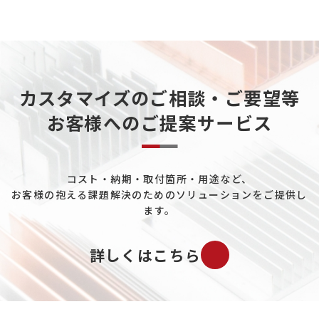
粉体製造・搬送について
カーボンニュートラルについて
天然ガスについて
カスタマイズのご相談・ご要望等
重工業分野について
お客様へのご提案サービス
データセンターについて
熱電発電について
コスト・納期・取付箇所・用途など、
ペルチェ素子について
お客様の抱える課題解決のためのソリューションをご提供し
工場ユーティリティ配管について
ます。
既設プラントの配管冷却について
詳しくはこちら
バイオマス市場について
ガスについて