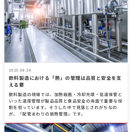
熱
交
換
効
率
向
上
2025.06.30
飲料製造における「熱」の管理は品質と安全を支
える要
飲料製造の現場では、加熱殺菌・冷却充填・低温保管と
いった温度管理が製品品質と食品安全の両面で重要な役
割を担っています。そうした中で見落とされがちなの
が、「配管まわりの放熱管理」です。