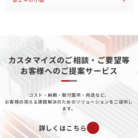
電力インフラについて
粉体製造・搬送について
カーボンニュートラルについて
天然ガスについて
カスタマイズのご相談・ご要望等
重工業分野について
お客様へのご提案サービス
データセンターについて
熱電発電について
コスト・納期・取付箇所・用途など、
ペルチェ素子について
お客様の抱える課題解決のためのソリューションをご提供し
工場ユーティリティ配管について
ます。
既設プラントの配管冷却について
詳しくはこちら
バイオマス市場について