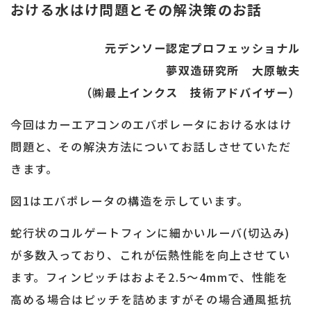
おける水はけ問題とその解決策のお話
熱
交
換
元デンソー認定プロフェッショナル
効
夢双造研究所 大原敏夫
率
（㈱最上インクス 技術アドバイザー）
向
上
今回はカーエアコンのエバポレータにおける水はけ
問題と、その解決方法についてお話しさせていただ
きます。
図1はエバポレータの構造を示しています。
蛇行状のコルゲートフィンに細かいルーバ(切込み)
が多数入っており、これが伝熱性能を向上させてい
ます。フィンピッチはおよそ2.5～4mmで、性能を
高める場合はピッチを詰めますがその場合通風抵抗