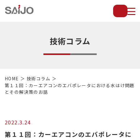
薄
板
放
熱
フ
技術コラム
ィ
ン
で
配
管・
HOME
技術コラム
放
第１１回：カーエアコンのエバポレータにおける水はけ問題
熱
とその解決策のお話
管・
金
型・
設
2022.3.24
備
等
第１１回：カーエアコンのエバポレータに
の