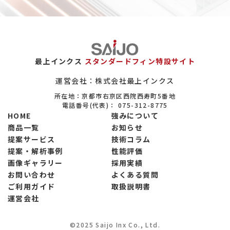
ガスについて
エロフィンの置き換えについて
保全（メンテナンス）市場について
最上インクス
スタンダードフィン特設サイト
ヒートシンクについて
運営会社：株式会社最上インクス
所在地：京都市右京区西院西寿町5番地
設備系商社について
電話番号(代表)：
075-312-8775
HOME
強みについて
大学・公的研究機関の実験設備について
商品一覧
お知らせ
提案サービス
技術コラム
省エネ関連市場について
提案・解析事例
性能評価
製菓市場について
画像ギャラリー
採用実績
お問い合わせ
よくある質問
製粉市場について
ご利用ガイド
取扱説明書
運営会社
調味料市場について
冷凍食品市場について
©2025 Saijo Inx Co., Ltd.