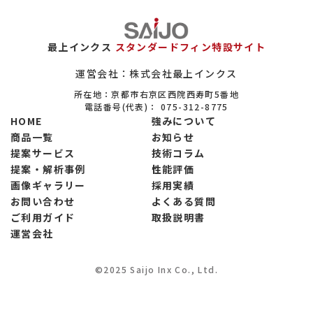
エロフィンの置き換えについて
保全（メンテナンス）市場について
最上インクス
スタンダードフィン特設サイト
ヒートシンクについて
運営会社：株式会社最上インクス
所在地：京都市右京区西院西寿町5番地
設備系商社について
電話番号(代表)：
075-312-8775
HOME
強みについて
大学・公的研究機関の実験設備について
商品一覧
お知らせ
提案サービス
技術コラム
省エネ関連市場について
提案・解析事例
性能評価
製菓市場について
画像ギャラリー
採用実績
お問い合わせ
よくある質問
製粉市場について
ご利用ガイド
取扱説明書
運営会社
調味料市場について
冷凍食品市場について
©2025 Saijo Inx Co., Ltd.
電子部品市場について