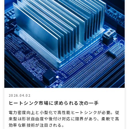
熱
交
換
効
率
向
上
2026.04.02
ヒートシンク市場に求められる次の一手
電力密度向上と小型化で高性能ヒートシンクが必要。従
来型は形状自由度や後付け対応に限界があり、柔軟で高
効率な新技術が注目される。