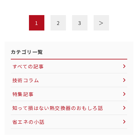
1
2
3
＞
カテゴリ一覧
すべての記事
技術コラム
空気圧制御機器について
特集記事
LNG市場について
知って損はない熱交換器のおもしろ話
社会インフラについて
省エネの小話
電力インフラについて