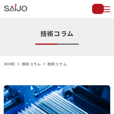
薄
板
放
熱
フ
技術コラム
ィ
ン
で
配
管・
HOME
技術コラム
技術コラム
放
熱
管・
金
型・
設
備
等
の