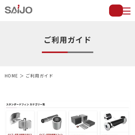
薄
板
放
熱
フ
ご利用ガイド
ィ
ン
で
配
管・
HOME
ご利用ガイド
放
熱
管・
金
型・
設
備
等
の