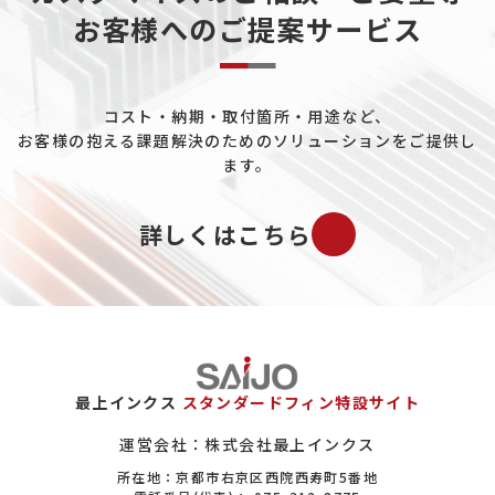
お客様へのご提案サービス
データセンターについて
熱電発電について
コスト・納期・取付箇所・用途など、
ペルチェ素子について
お客様の抱える課題解決のためのソリューションをご提供し
工場ユーティリティ配管について
ます。
既設プラントの配管冷却について
詳しくはこちら
バイオマス市場について
ガスについて
エロフィンの置き換えについて
保全（メンテナンス）市場について
最上インクス
スタンダードフィン特設サイト
ヒートシンクについて
運営会社：株式会社最上インクス
所在地：京都市右京区西院西寿町5番地
設備系商社について