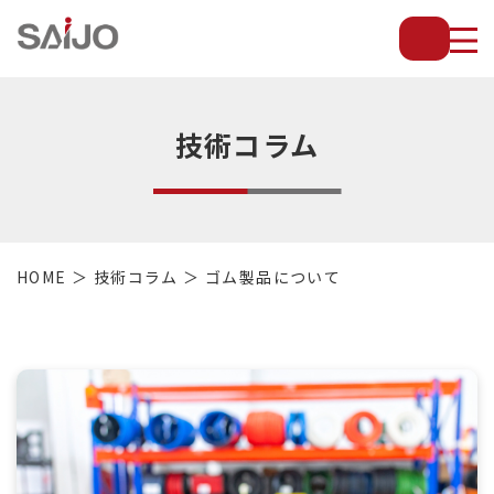
薄
板
放
熱
フ
技術コラム
ィ
ン
で
配
管・
HOME
技術コラム
ゴム製品について
放
熱
管・
金
型・
設
備
等
の