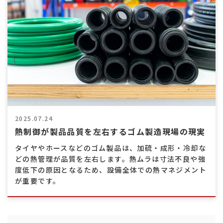
熱
交
換
効
率
向
上
2025.07.24
熱制御が製品品質を左右するゴム製造現場の現実
タイヤやホースなどのゴム製品は、加硫・成形・冷却な
どの熱管理が品質を左右します。熱ムラは寸法不良や強
度低下の原因となるため、設備全体での熱マネジメント
が重要です。