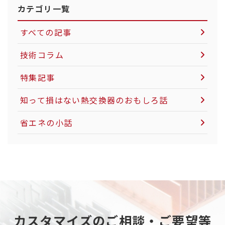
カテゴリ一覧
すべての記事
技術コラム
空気圧制御機器について
特集記事
LNG市場について
知って損はない熱交換器のおもしろ話
社会インフラについて
省エネの小話
電力インフラについて
粉体製造・搬送について
カーボンニュートラルについて
天然ガスについて
カスタマイズのご相談・ご要望等
重工業分野について