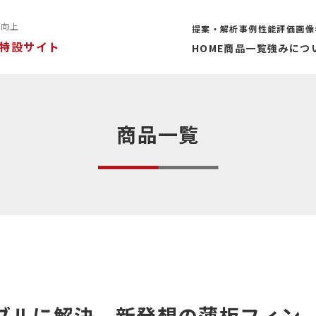
率向上
提案・解析事例
性能評価
画像
特設サイト
HOME
商品一覧
強みにつ
商品一覧
ブルに解決。新発想の薄板フィン