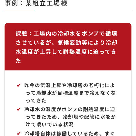
事例：某組立工場様
熱
交
換
効
課題：工場内の冷却水をポンプで循環
率
向
させているが、気候変動等により冷却
上
水温度が上昇して耐熱温度に迫ってき
た
昨今の気温上昇や冷却塔の老朽化によ
って冷却水が目標温度まで冷えなくな
ってきた
冷却水の温度がポンプの耐熱温度に迫
ってきたため、冷却塔や配管に水をか
けて凌いでいる状況
冷却塔自体は稼働しているため、すぐ