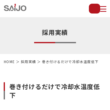
薄
板
放
熱
フ
採用実績
ィ
ン
で
配
管・
HOME
採用実績
巻き付けるだけで冷却水温度低下
放
熱
管・
金
巻き付けるだけで冷却水温度低
型・
設
下
備
等
の