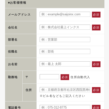
■お客様情報
メールアドレス
必須
会社名
必須
部署名
役職名
お名前
必須
勤務地
〒
必須
住所自動代入
住所
必須
※ビル名などもご記入ください
電話番号
必須