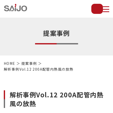
薄
板
放
熱
フ
提案事例
ィ
ン
で
配
管・
HOME
提案事例
放
解析事例Vol.12 200A配管内熱風の放熱
熱
管・
金
型・
解析事例Vol.12 200A配管内熱
設
備
風の放熱
等
の