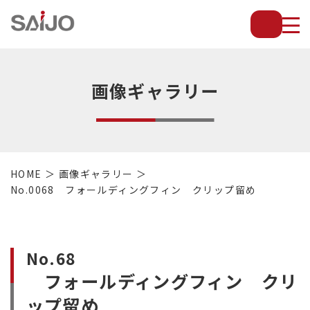
薄
板
放
熱
フ
画像ギャラリー
ィ
ン
で
配
管・
HOME
画像ギャラリー
放
No.0068 フォールディングフィン クリップ留め
熱
管・
金
型・
No.68
設
フォールディングフィン クリ
備
等
ップ留め
の