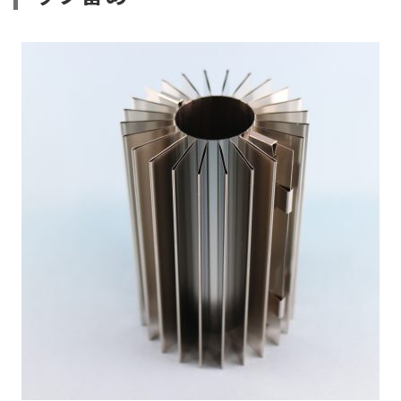
熱
交
換
効
率
向
上