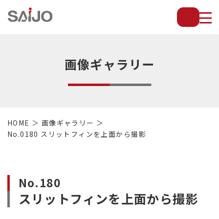
薄
板
放
熱
フ
画像ギャラリー
ィ
ン
で
配
管・
HOME
画像ギャラリー
放
No.0180 スリットフィンを上面から撮影
熱
管・
金
型・
No.180
設
スリットフィンを上面から撮影
備
等
の