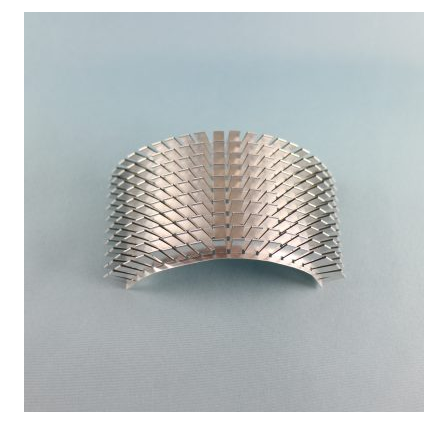
熱
交
換
効
率
向
上