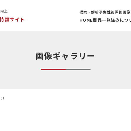
率向上
提案・解析事例
性能評価
画像
特設サイト
HOME
商品一覧
強みにつ
画像ギャラリー
付け