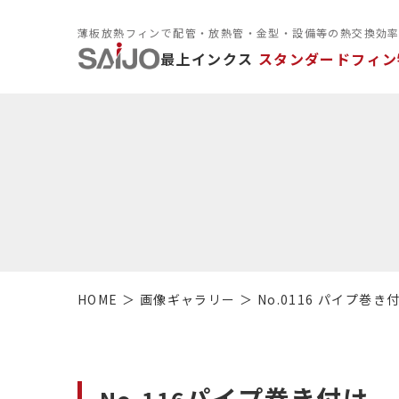
薄板放熱フィンで配管・放熱管・金型・設備等の熱交換効
最上インクス
スタンダードフィン
HOME
画像ギャラリー
No.0116 パイプ巻き
パイプ巻き付け
No.116