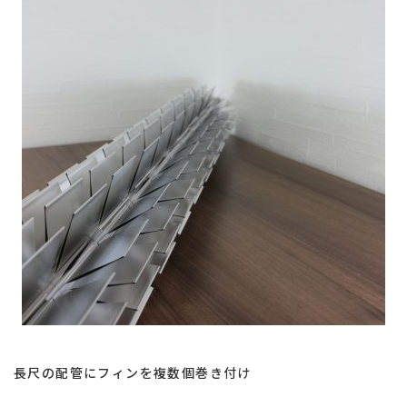
熱
交
換
効
率
向
上
長尺の配管にフィンを複数個巻き付け