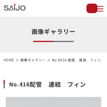
薄
板
放
熱
フ
画像ギャラリー
ィ
ン
で
配
管・
HOME
画像ギャラリー
No.0416 配管 連結 フィン
放
熱
管・
金
配管 連結 フィン
No.416
型・
設
備
等
の