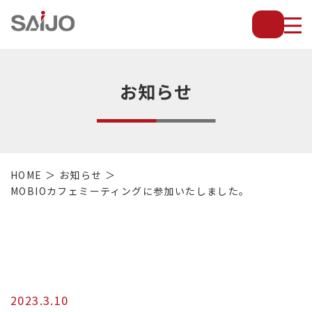
薄
板
放
熱
フ
お知らせ
ィ
ン
で
配
管・
HOME
お知らせ
放
MOBIOカフェミーティングに参加いたしました。
熱
管・
金
型・
設
備
等
2023.3.10
の