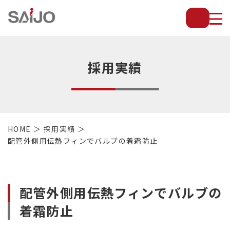
薄
板
放
熱
フ
採用実績
ィ
ン
で
配
管・
HOME
採用実績
放
配管外側用伝熱フィンでバルブの着霜防止
熱
管・
金
型・
配管外側用伝熱フィンでバルブの
設
備
着霜防止
等
の