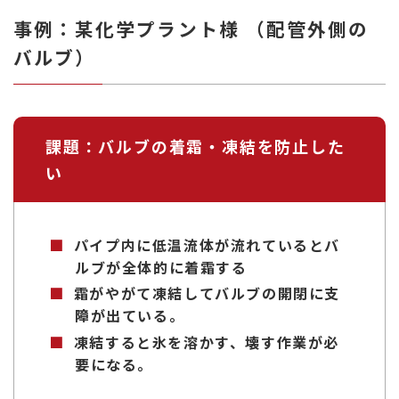
熱
事例：某化学プラント様
（配管外側の
交
バルブ）
換
効
率
向
上
課題：バルブの着霜・凍結を防止した
い
パイプ内に低温流体が流れているとバ
ルブが全体的に着霜する
霜がやがて凍結してバルブの開閉に支
障が出ている。
凍結すると氷を溶かす、壊す作業が必
要になる。