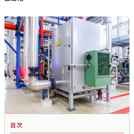
熱
交
換
効
率
向
上
目次