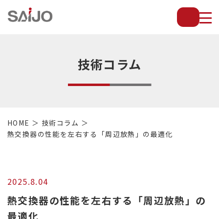
薄
板
放
熱
フ
技術コラム
ィ
ン
で
配
管・
HOME
技術コラム
放
熱交換器の性能を左右する「周辺放熱」の最適化
熱
管・
金
型・
2025.8.04
設
備
熱交換器の性能を左右する「周辺放熱」の
等
最適化
の