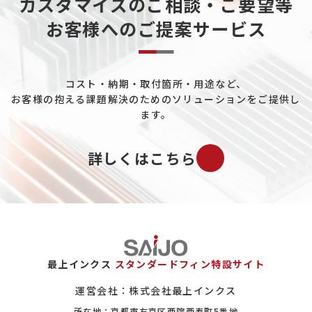
カスタマイズのご相談・ご要望等
お客様へのご提案サービス
データセンターについて
熱電発電について
コスト・納期・取付箇所・用途など、
ペルチェ素子について
お客様の抱える課題解決のためのソリューションをご提供し
工場ユーティリティ配管について
ます。
既設プラントの配管冷却について
詳しくはこちら
バイオマス市場について
ガスについて
エロフィンの置き換えについて
保全（メンテナンス）市場について
最上インクス
スタンダードフィン特設サイト
ヒートシンクについて
運営会社：株式会社最上インクス
所在地：京都市右京区西院西寿町5番地