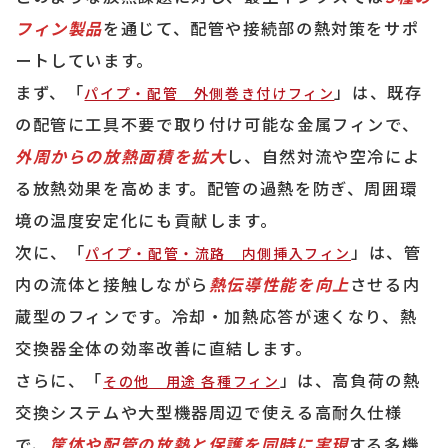
フィン製品
を通じて、配管や接続部の熱対策をサポ
ートしています。
まず、「
」は、既存
パイプ・配管 外側巻き付けフィン
の配管に工具不要で取り付け可能な金属フィンで、
外周からの放熱面積を拡大
し、自然対流や空冷によ
る放熱効果を高めます。配管の過熱を防ぎ、周囲環
境の温度安定化にも貢献します。
次に、「
」は、管
パイプ・配管・流路 内側挿入フィン
内の流体と接触しながら
熱伝導性能を向上
させる内
蔵型のフィンです。冷却・加熱応答が速くなり、熱
交換器全体の効率改善に直結します。
さらに、「
」は、高負荷の熱
その他 用途 各種フィン
交換システムや大型機器周辺で使える高耐久仕様
で、
筐体や配管の放熱と保護を同時に実現
する多機