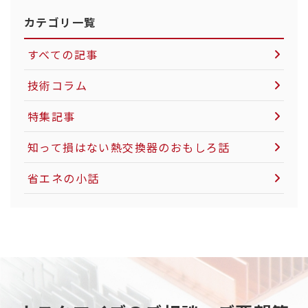
カテゴリ一覧
すべての記事
技術コラム
空気圧制御機器について
特集記事
LNG市場について
知って損はない熱交換器のおもしろ話
社会インフラについて
省エネの小話
電力インフラについて
粉体製造・搬送について
カーボンニュートラルについて
天然ガスについて
重工業分野について