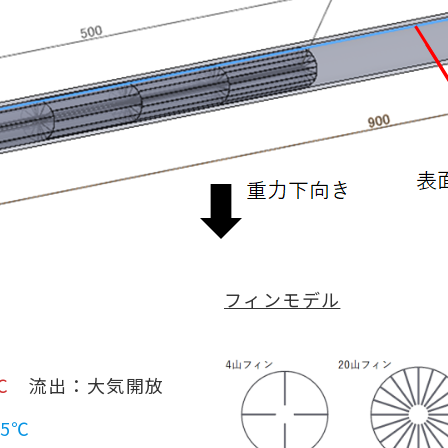
フィンモデル
℃
流出：大気開放
25℃