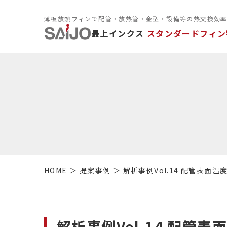
薄板放熱フィンで配管・放熱管・金型・設備等の熱交換効
最上インクス
スタンダードフィン
HOME
提案事例
解析事例Vol.14 配管表面
解析事例Vol.14 配管