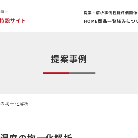
率向上
提案・解析事例
性能評価
画像
特設サイト
HOME
商品一覧
強みにつ
提案事例
温度の均一化解析
表面温度の均一化解析