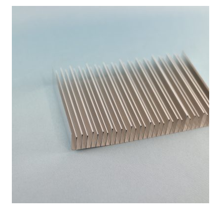
熱
交
換
効
率
向
上