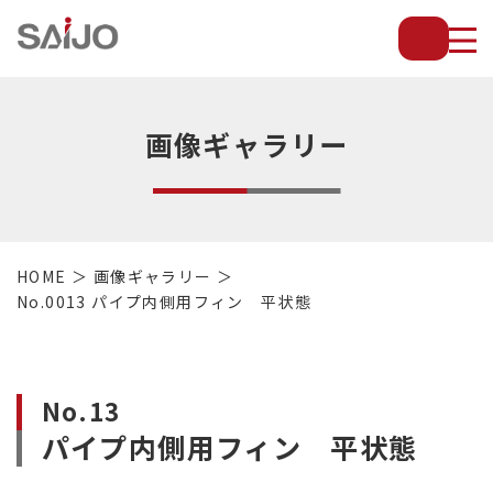
薄
板
放
熱
フ
画像ギャラリー
ィ
ン
で
配
管・
HOME
画像ギャラリー
放
No.0013 パイプ内側用フィン 平状態
熱
管・
金
型・
No.13
設
パイプ内側用フィン 平状態
備
等
の