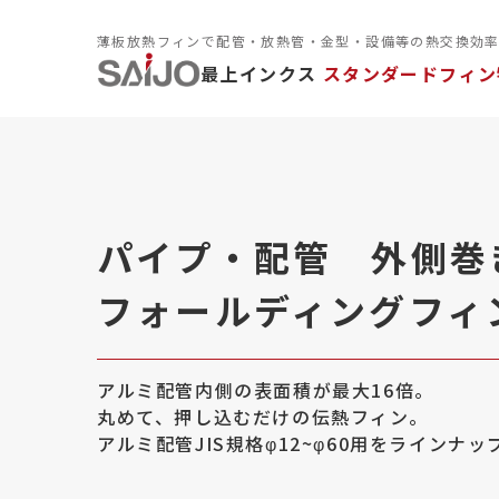
薄板放熱フィンで配管・放熱管・金型・設備等の熱交換効
最上インクス
スタンダードフィン
パイプ・配管 外側巻
フォールディングフィン
アルミ配管内側の表面積が最大16倍。
丸めて、押し込むだけの伝熱フィン。
アルミ配管JIS規格φ12~φ60用をラインナッフ