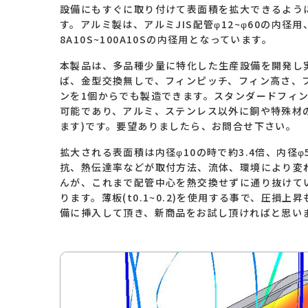
設備にもすぐに取り付けて表面積を拡大できるよう
す。アルミ製は、アルミJIS配管φ12~φ60の内
8A10S~100A10Sの内径用となっています。
本製品は、多品種少量に特化した生産設備を開発し実
ば、金型交換無しで、フィンピッチ、フィン高さ
ンを1個からでも製造できます。スタンダードフ
可能であり、アルミ、ステンレス以外に銅や特殊材
ます)です。要望ありましたら、お問合せ下さい。
拡大される表面積は内径φ10の時で約3.4倍、内径φ5
抗、熱伝達率などが取付方法、流体、環境により変
んが、これまで配管中心を熱交換せずに通り抜けて
ります。薄板(t0.1~0.2)を使用する事で、圧損
備に挿入して頂き、新商品をお試し頂ければと思い