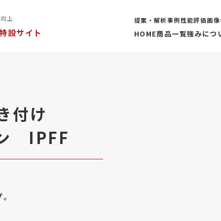
率向上
提案・解析事例
性能評価
画像
特設サイト
HOME
商品一覧
強みにつ
き付け
 IPFF
゚。