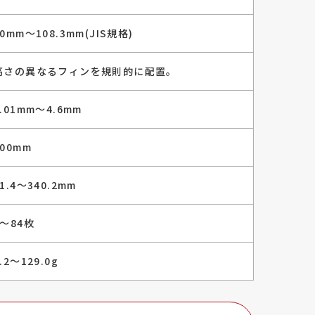
10mm〜108.3mm(JIS規格)
高さの異なるフィンを規則的に配置。
3.01mm〜4.6mm
100mm
1.4〜340.2mm
8〜84枚
.2〜129.0g