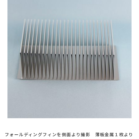
熱
交
換
効
率
向
上
フォールディングフィンを側面より撮影 薄板金属１枚より