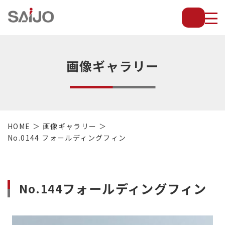
薄
板
放
熱
フ
画像ギャラリー
ィ
ン
で
配
管・
HOME
画像ギャラリー
放
No.0144 フォールディングフィン
熱
管・
金
型・
フォールディングフィン
No.144
設
備
等
の