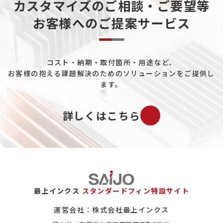
FF-A-0.2-5-15-060-100
0.2
5
15
60
カスタマイズのご相談・ご要望等
お客様へのご提案サービス
FF-A-0.2-5-20-020-100
0.2
5
20
20
FF-A-0.2-5-20-040-100
0.2
5
20
40
FF-A-0.2-5-20-050-100
0.2
5
20
50
コスト・納期・取付箇所・用途など、
お客様の抱える課題解決のためのソリューションをご提供し
FF-A-0.2-5-20-060-100
0.2
5
20
60
ます。
FF-A-0.2-5-25-040-100
0.2
5
25
40
詳しくはこちら
FF-A-0.2-5-25-050-100
0.2
5
25
50
FF-A-0.2-5-25-060-100
0.2
5
25
60
FF-A-0.2-5-30-040-100
0.2
5
30
40
FF-A-0.2-5-30-050-100
0.2
5
30
50
最上インクス
スタンダードフィン特設サイト
FF-A-0.2-5-30-060-100
0.2
5
30
60
運営会社：株式会社最上インクス
FF-A-0.2-5-35-040-100
0.2
5
35
40