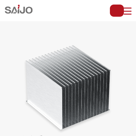
薄
板
放
熱
フ
ィ
ン
で
配
管・
放
熱
管・
金
型・
設
備
等
の