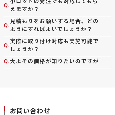
小ロットの発注でも対応してもら
Q.
えますか？
FF-A-0.2-3-25-050-100
0.2
3
25
50
FF-A-0.2-3-25-060-100
0.2
3
25
60
見積もりをお願いする場合、どの
Q.
ようにすればよいでしょうか？
FF-A-0.2-3-30-040-100
0.2
3
30
40
FF-A-0.2-3-30-050-100
0.2
3
30
50
実際に取り付け対応も実施可能で
Q.
しょうか？
FF-A-0.2-3-30-060-100
0.2
3
30
60
大よその価格が知りたいのですが
FF-A-0.2-4-05-020-100
0.2
4
5
20
Q.
FF-A-0.2-4-05-040-100
0.2
4
5
40
FF-A-0.2-4-05-050-100
0.2
4
5
50
FF-A-0.2-4-05-060-100
0.2
4
5
60
FF-A-0.2-4-10-020-100
0.2
4
10
20
お問い合わせ
FF-A-0.2-4-10-040-100
0.2
4
10
40