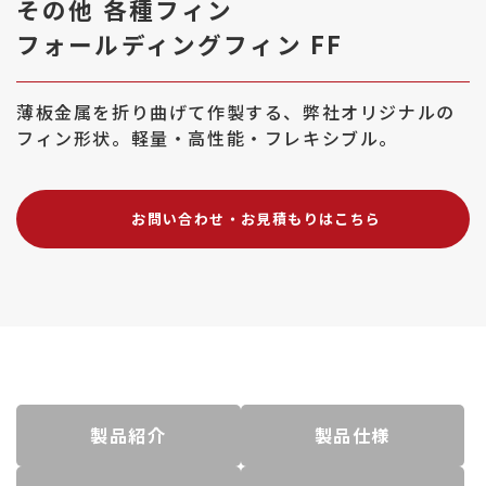
その他 各種フィン
熱
フォールディングフィン FF
交
換
効
薄板金属を折り曲げて作製する、弊社オリジナルの
率
フィン形状。軽量・高性能・フレキシブル。
向
上
お問い合わせ・お見積もりはこちら
製品紹介
製品仕様