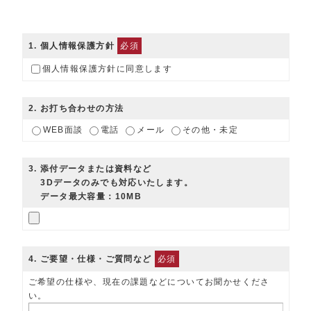
FF-A-0.2-4-10-050-100
0.2
4
10
50
FF-A-0.2-4-10-060-100
0.2
4
10
60
1
. 個人情報保護方針
必須
個人情報保護方針に同意します
FF-A-0.2-4-15-020-100
0.2
4
15
20
FF-A-0.2-4-15-040-100
0.2
4
15
40
2
. お打ち合わせの方法
FF-A-0.2-4-15-050-100
0.2
4
15
50
WEB面談
電話
メール
その他・未定
FF-A-0.2-4-15-060-100
0.2
4
15
60
3
. 添付データまたは資料など
FF-A-0.2-4-20-020-100
0.2
4
20
20
3Dデータのみでも対応いたします。
データ最大容量：10MB
FF-A-0.2-4-20-040-100
0.2
4
20
40
FF-A-0.2-4-20-050-100
0.2
4
20
50
4
. ご要望・仕様・ご質問など
必須
FF-A-0.2-4-20-060-100
0.2
4
20
60
ご希望の仕様や、現在の課題などについてお聞かせくださ
FF-A-0.2-4-25-040-100
0.2
4
25
40
い。