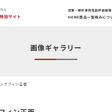
率向上
提案・解析事例
性能評価
画像
特設サイト
HOME
商品一覧
強みにつ
画像ギャラリー
ディングフィン正面
フィン正面