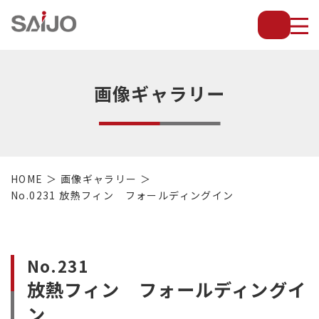
薄
板
放
熱
フ
画像ギャラリー
ィ
ン
で
配
管・
HOME
画像ギャラリー
放
No.0231 放熱フィン フォールディングイン
熱
管・
金
型・
No.231
設
放熱フィン フォールディングイ
備
等
ン
の