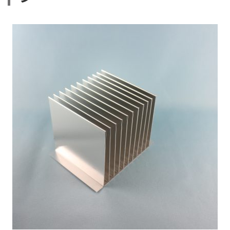
熱
交
換
効
率
向
上