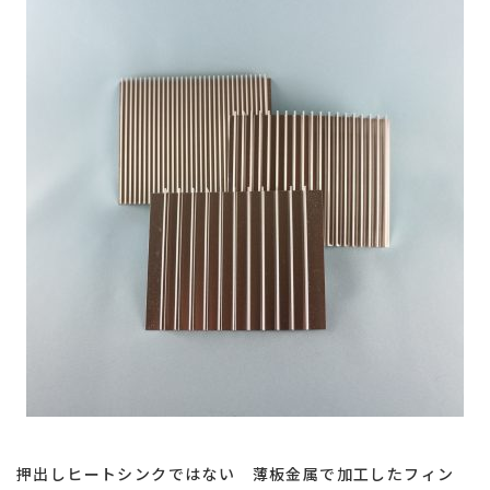
熱
交
換
効
率
向
上
押出しヒートシンクではない 薄板金属で加工したフィン