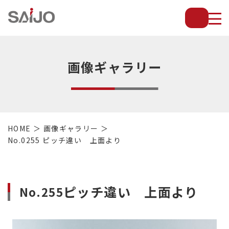
薄
板
放
熱
フ
画像ギャラリー
ィ
ン
で
配
管・
HOME
画像ギャラリー
放
No.0255 ピッチ違い 上面より
熱
管・
金
型・
ピッチ違い 上面より
No.255
設
備
等
の