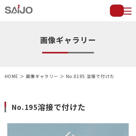
薄
板
放
熱
フ
画像ギャラリー
ィ
ン
で
配
管・
HOME
画像ギャラリー
No.0195 溶接で付けた
放
熱
管・
金
溶接で付けた
No.195
型・
設
備
等
の