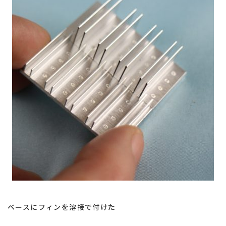
熱
交
換
効
率
向
上
ベースにフィンを溶接で付けた