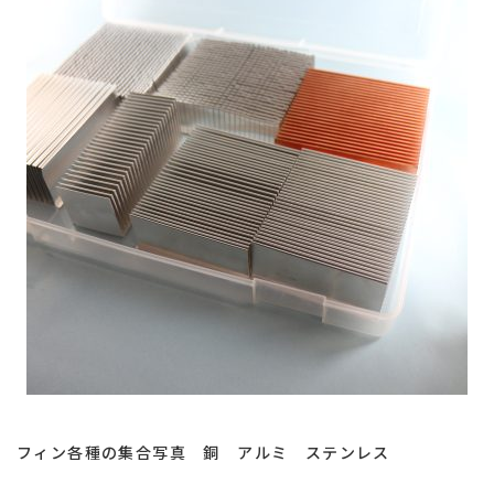
熱
交
換
効
率
向
上
フィン各種の集合写真 銅 アルミ ステンレス