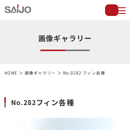
薄
板
放
熱
フ
画像ギャラリー
ィ
ン
で
配
管・
HOME
画像ギャラリー
No.0282 フィン各種
放
熱
管・
金
フィン各種
No.282
型・
設
備
等
の