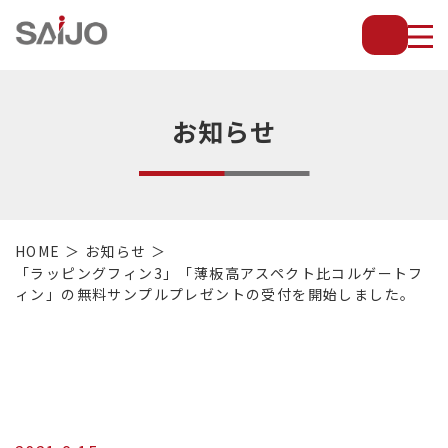
薄
板
放
熱
フ
お知らせ
ィ
ン
で
配
管・
HOME
お知らせ
放
「ラッピングフィン3」「薄板高アスペクト比コルゲートフ
熱
ィン」の無料サンプルプレゼントの受付を開始しました。
管・
金
型・
設
備
等
の