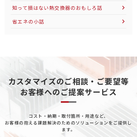
LNG市場について
知って損はない熱交換器のおもしろ話
社会インフラについて
省エネの小話
電力インフラについて
粉体製造・搬送について
カーボンニュートラルについて
天然ガスについて
カスタマイズのご相談・ご要望等
重工業分野について
お客様へのご提案サービス
データセンターについて
熱電発電について
コスト・納期・取付箇所・用途など、
ペルチェ素子について
お客様の抱える課題解決のためのソリューションをご提供し
工場ユーティリティ配管について
ます。