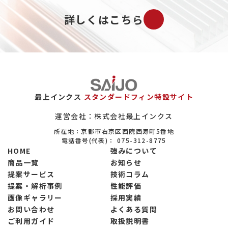
既設プラントの配管冷却について
詳しくはこちら
バイオマス市場について
ガスについて
エロフィンの置き換えについて
保全（メンテナンス）市場について
最上インクス
スタンダードフィン特設サイト
ヒートシンクについて
運営会社：株式会社最上インクス
所在地：京都市右京区西院西寿町5番地
設備系商社について
電話番号(代表)：
075-312-8775
HOME
強みについて
大学・公的研究機関の実験設備について
商品一覧
お知らせ
提案サービス
技術コラム
省エネ関連市場について
提案・解析事例
性能評価
製菓市場について
画像ギャラリー
採用実績
お問い合わせ
よくある質問
製粉市場について
ご利用ガイド
取扱説明書