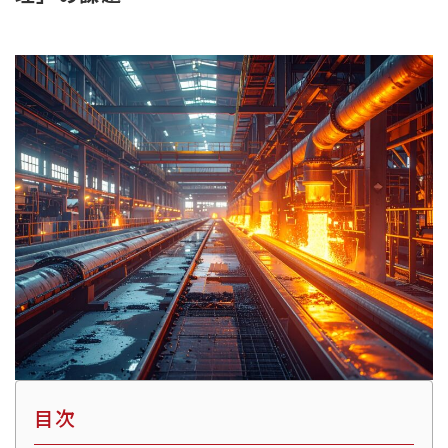
熱
交
換
効
率
向
上
目次