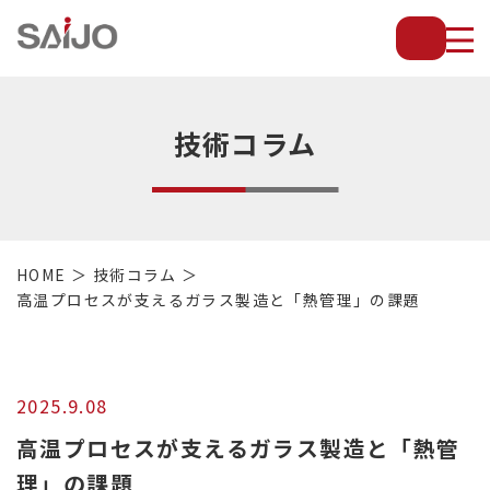
薄
板
放
熱
フ
技術コラム
ィ
ン
で
配
管・
HOME
技術コラム
放
高温プロセスが支えるガラス製造と「熱管理」の課題
熱
管・
金
型・
2025.9.08
設
備
高温プロセスが支えるガラス製造と「熱管
等
理」の課題
の