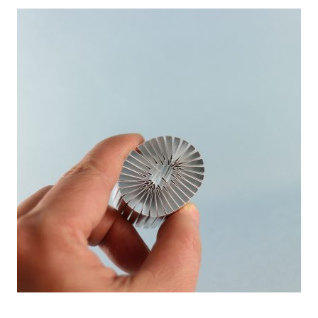
熱
交
換
効
率
向
上