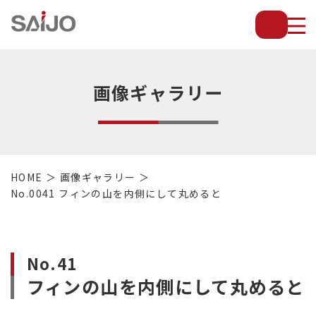
薄
板
放
熱
フ
画像ギャラリー
ィ
ン
で
配
管・
HOME
画像ギャラリー
放
No.0041 フィンの山を内側にして丸めると
熱
管・
金
型・
No.41
設
フィンの山を内側にして丸めると
備
等
の