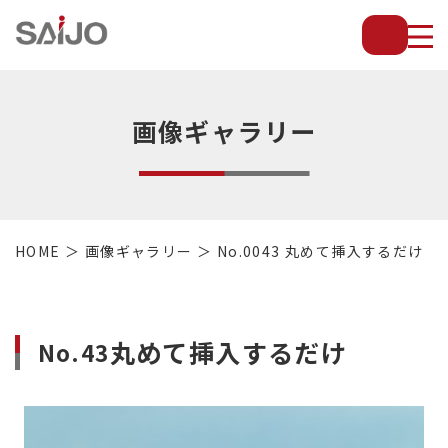
薄
板
放
熱
フ
画像ギャラリー
ィ
ン
で
配
管・
HOME
画像ギャラリー
No.0043 丸めて挿入するだけ
放
熱
管・
金
丸めて挿入するだけ
No.43
型・
設
備
等
の