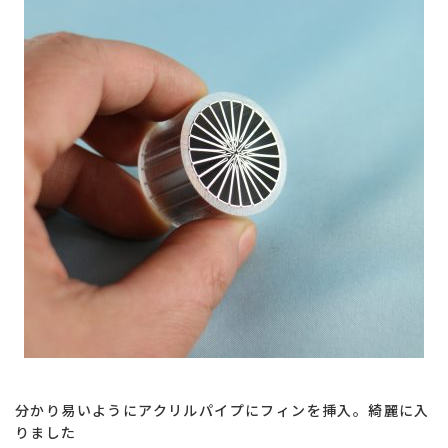
熱
交
換
効
率
向
上
分かり易いようにアクリルパイプにフィンを挿入。綺麗に入
りました