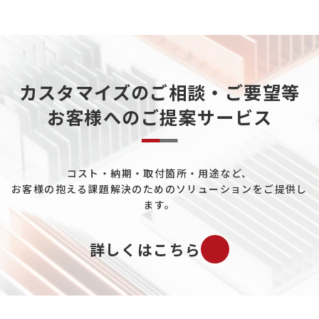
粉体製造・搬送について
カーボンニュートラルについて
天然ガスについて
カスタマイズのご相談・ご要望等
重工業分野について
お客様へのご提案サービス
データセンターについて
熱電発電について
コスト・納期・取付箇所・用途など、
ペルチェ素子について
お客様の抱える課題解決のためのソリューションをご提供し
工場ユーティリティ配管について
ます。
既設プラントの配管冷却について
詳しくはこちら
バイオマス市場について
ガスについて