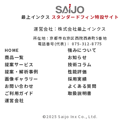
エロフィンの置き換えについて
保全（メンテナンス）市場について
最上インクス
スタンダードフィン特設サイト
ヒートシンクについて
運営会社：株式会社最上インクス
所在地：京都市右京区西院西寿町5番地
設備系商社について
電話番号(代表)：
075-312-8775
HOME
強みについて
大学・公的研究機関の実験設備について
商品一覧
お知らせ
提案サービス
技術コラム
省エネ関連市場について
提案・解析事例
性能評価
製菓市場について
画像ギャラリー
採用実績
お問い合わせ
よくある質問
製粉市場について
ご利用ガイド
取扱説明書
運営会社
調味料市場について
冷凍食品市場について
©2025 Saijo Inx Co., Ltd.
電子部品市場について