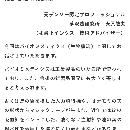
熱
交
元デンソー認定プロフェッショナル
換
夢双造研究所 大原敏夫
効
（㈱最上インクス 技術アドバイザー）
率
向
今回はバイオミメティクス（生物模範）に関してお
上
話させていただきます。
バイオミメティクスは工業製品のいたる所で使われ
ており、また、今後の新製品開発にも大きく寄与す
ると考えられます。
古くは鳥の翼を模した人力飛行機や、オナモミの実
の形状からマジックテープが生まれ、近年では蚊の
吸血針をヒントにした、痛くない注射針や蓮の葉の
撥水性を活用した濡れにくい表利用などがありま