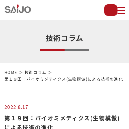
薄
板
放
熱
フ
技術コラム
ィ
ン
で
配
管・
HOME
技術コラム
放
第１９回：バイオミメティクス(生物模倣)による技術の進化
熱
管・
金
型・
2022.8.17
設
備
第１９回：バイオミメティクス(生物模倣)
等
による技術の進化
の